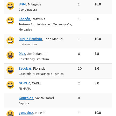
Brito
, Milagros
1
10.0
Coordinadora
Chacón
, Ratzenis
1
8.0
Turismo, Administracion, Mecanografía,
Mercadeo
Duque Bautista
, Jose Manuel
1
10.0
matematicas
Díaz
, José Manuel
6
8.8
Castellano y Literatura
Escobar
, Florinda
10
8.6
Geografía-Historia/Media-Tecnica
GOMEZ
, CAREL
2
8.0
PRIMARIA
Gonzales
, Santa Isabel
0
Deporte
gonzalez
, eliceth
1
10.0