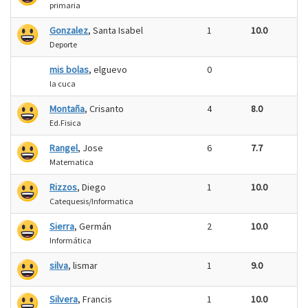
primaria
Gonzalez
, Santa Isabel
1
10.0
Deporte
mis bolas
, elguevo
0
la cuca
Montaña
, Crisanto
4
8.0
Ed.Fisica
Rangel
, Jose
6
7.7
Matematica
Rizzos
, Diego
1
10.0
Catequesis/Informatica
Sierra
, Germán
2
10.0
Informática
silva
, lismar
1
9.0
Silvera
, Francis
1
10.0