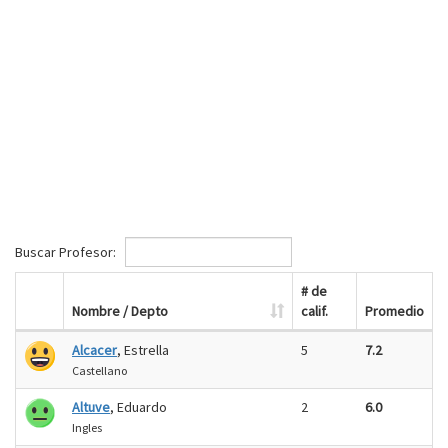
Buscar Profesor:
# de
Nombre / Depto
calif.
Promedio
Alcacer
, Estrella
5
7.2
Castellano
Altuve
, Eduardo
2
6.0
Ingles