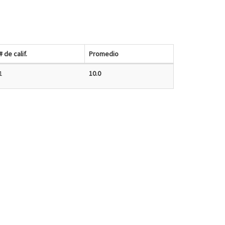
# de calif.
Promedio
1
10.0