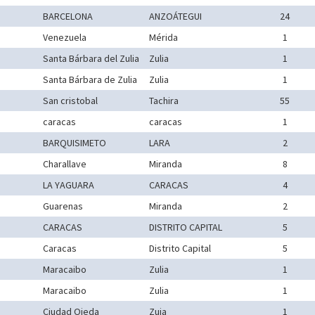
BARCELONA
ANZOÁTEGUI
24
Venezuela
Mérida
1
Santa Bárbara del Zulia
Zulia
1
Santa Bárbara de Zulia
Zulia
1
San cristobal
Tachira
55
caracas
caracas
1
BARQUISIMETO
LARA
2
Charallave
Miranda
8
LA YAGUARA
CARACAS
4
Guarenas
Miranda
2
CARACAS
DISTRITO CAPITAL
5
Caracas
Distrito Capital
5
Maracaibo
Zulia
1
Maracaibo
Zulia
1
Ciudad Ojeda
Zuia
1