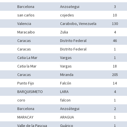
Barcelona
Anzoategui
3
san carlos
cojedes
10
Valencia
Carabobo, Venezuela
130
Maracaibo
Zulia
4
Caracas
Distrito Federal
46
Caracas
Distrito Federal
1
Catia La Mar
Vargas
1
Catia la Mar
Vargas
18
Caracas
Miranda
205
Punto Fijo
Falcón
14
BARQUISIMETO
LARA
4
coro
falcon
1
Barcelona
Anzoátegui
2
MARACAY
ARAGUA
1
Valle de la Pascua
Guárico
1