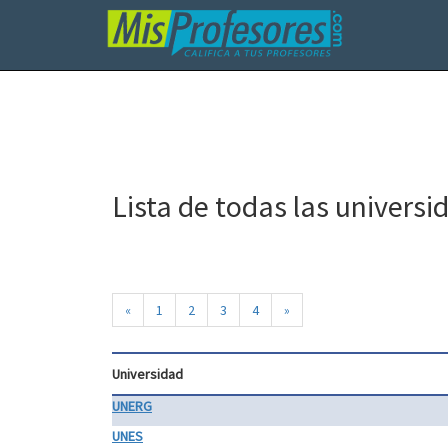
Lista de todas las universi
«
1
2
3
4
»
Universidad
UNERG
UNES