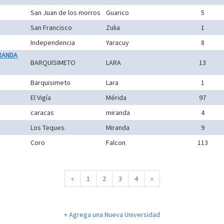
San Juan de los morros
Guarico
5
San Francisco
Zulia
1
Independencia
Yaracuy
8
IRANDA
BARQUISIMETO
LARA
13
Barquisimeto
Lara
1
El Vigía
Mérida
97
caracas
miranda
4
Los Teques.
Miranda
9
Coro
Falcon
113
«
1
2
3
4
»
+ Agrega una Nueva Universidad