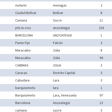
maturin
monagas
2
Ciudad Bolívar
Bolívar
8
Cumana
Sucre
11
pto la cruz
anzoategui
218
BARCELONA
ANZOATEGUI
1
Punto Fijo
Falcón
3
Maracaibo
Zulia
8
Maracaibo
Zulia
94
CABIMAS
ZULIA
3
Caracas
Distrito Capital
3
Cabudare
Lara
3
barquisimeto
lara
1
Barquisimeto
Lara, Venezuela
97
Barcelona
Anzoategui
13
cumana
sucre
3