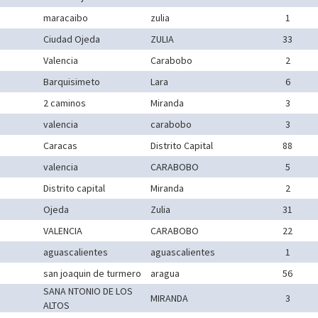
maracaibo
zulia
1
Ciudad Ojeda
ZULIA
33
Valencia
Carabobo
2
Barquisimeto
Lara
6
2 caminos
Miranda
3
valencia
carabobo
3
Caracas
Distrito Capital
88
valencia
CARABOBO
5
Distrito capital
Miranda
2
Ojeda
Zulia
31
VALENCIA
CARABOBO
22
aguascalientes
aguascalientes
1
san joaquin de turmero
aragua
56
SANA NTONIO DE LOS
MIRANDA
3
ALTOS