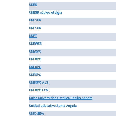
UNES
UNESR núcleo el Vigía
UNESUR
UNESUR
UNET
UNEWEB
UNEXPO
UNEXPO
UNEXPO
UNEXPO
UNEXPO AJS
UNEXPO LCM
Unica Universidad Catolica Cecilio Acosta
Unidad educativa Santa Angela
UNIOJEDA