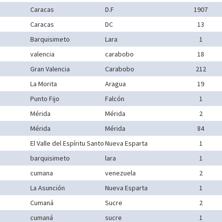
Caracas
D.F
1907
Caracas
DC
13
Barquisimeto
Lara
1
valencia
carabobo
18
Gran Valencia
Carabobo
212
La Morita
Aragua
19
Punto Fijo
Falcón
1
Mérida
Mérida
2
Mérida
Mérida
84
El Valle del Espíritu Santo
Nueva Esparta
1
barquisimeto
lara
1
cumana
venezuela
2
La Asunción
Nueva Esparta
1
Cumaná
Sucre
2
cumaná
sucre
1