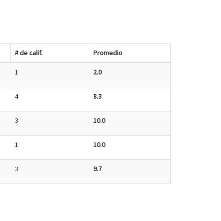
# de calif.
Promedio
1
2.0
4
8.3
3
10.0
1
10.0
3
9.7