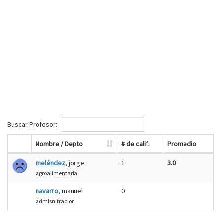
Buscar Profesor:
Nombre / Depto
# de calif.
Promedio
meléndez
, jorge
1
3.0
agroalimentaria
navarro
, manuel
0
admisnitracion