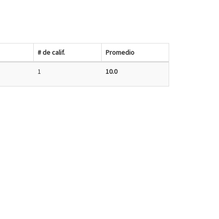
# de calif.
Promedio
1
10.0