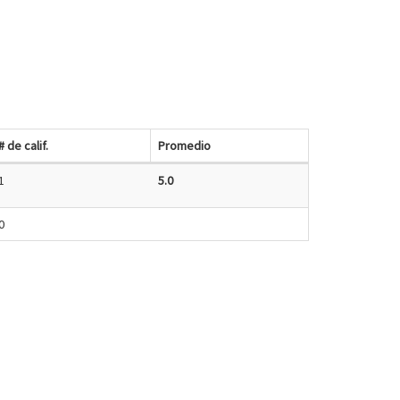
# de calif.
Promedio
1
5.0
0