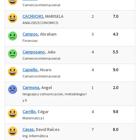
Comercio internacional
CACHUCHO
, MARISELA
2
7.0
ANALISIS ECONOMICO
Campos
, Abraham
3
4.3
Finanzas
Camposano
, Julio
4
5.5
Comercio internacional
Capiello
, Alvaro
4
9.0
Comercio Internacional
Carmona
, Angel
1
2.0
lenguaje y comunicacion, metodologia I
y II
Carrillo
, Edgar
4
9.8
Matematica I
Casas
, David Raíces
7
8.0
Ing. Informática