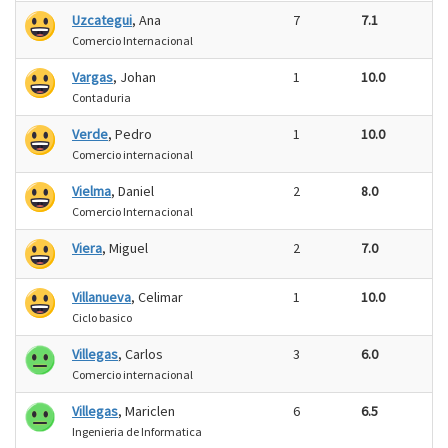
Uzcategui
, Ana
7
7.1
Comercio Internacional
Vargas
, Johan
1
10.0
Contaduria
Verde
, Pedro
1
10.0
Comercio internacional
Vielma
, Daniel
2
8.0
Comercio Internacional
Viera
, Miguel
2
7.0
Villanueva
, Celimar
1
10.0
Ciclo basico
Villegas
, Carlos
3
6.0
Comercio internacional
Villegas
, Mariclen
6
6.5
Ingenieria de Informatica