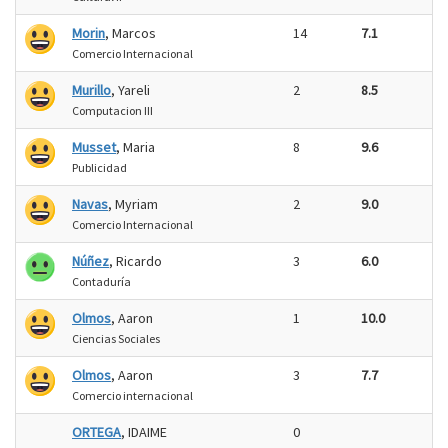
Morin
, Marcos
14
7.1
Comercio Internacional
Murillo
, Yareli
2
8.5
Computacion III
Musset
, Maria
8
9.6
Publicidad
Navas
, Myriam
2
9.0
Comercio Internacional
Núñez
, Ricardo
3
6.0
Contaduría
Olmos
, Aaron
1
10.0
Ciencias Sociales
Olmos
, Aaron
3
7.7
Comercio internacional
ORTEGA
, IDAIME
0