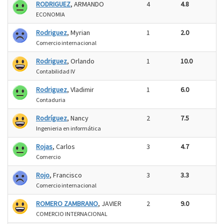
RODRIGUEZ
, ARMANDO
4
4.8
ECONOMIA
Rodriguez
, Myrian
1
2.0
Comercio internacional
Rodriguez
, Orlando
1
10.0
Contabilidad IV
Rodriguez
, Vladimir
1
6.0
Contaduria
Rodríguez
, Nancy
2
7.5
Ingenieria en informática
Rojas
, Carlos
3
4.7
Comercio
Rojo
, Francisco
3
3.3
Comercio internacional
ROMERO ZAMBRANO
, JAVIER
2
9.0
COMERCIO INTERNACIONAL