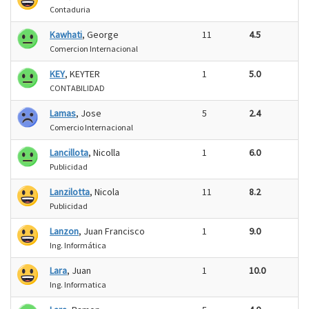
Contaduria
Kawhati
, George
11
4.5
Comercion Internacional
KEY
, KEYTER
1
5.0
CONTABILIDAD
Lamas
, Jose
5
2.4
Comercio Internacional
Lancillota
, Nicolla
1
6.0
Publicidad
Lanzilotta
, Nicola
11
8.2
Publicidad
Lanzon
, Juan Francisco
1
9.0
Ing. Informática
Lara
, Juan
1
10.0
Ing. Informatica