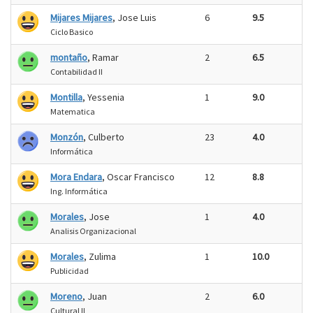
Mijares Mijares
, Jose Luis
6
9.5
Ciclo Basico
montaño
, Ramar
2
6.5
Contabilidad II
Montilla
, Yessenia
1
9.0
Matematica
Monzón
, Culberto
23
4.0
Informática
Mora Endara
, Oscar Francisco
12
8.8
Ing. Informática
Morales
, Jose
1
4.0
Analisis Organizacional
Morales
, Zulima
1
10.0
Publicidad
Moreno
, Juan
2
6.0
Cultural II