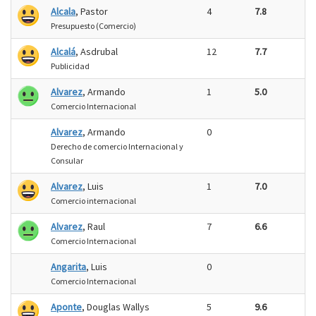
Alcala
, Pastor
4
7.8
Presupuesto (Comercio)
Alcalá
, Asdrubal
12
7.7
Publicidad
Alvarez
, Armando
1
5.0
Comercio Internacional
Alvarez
, Armando
0
Derecho de comercio Internacional y
Consular
Alvarez
, Luis
1
7.0
Comercio internacional
Alvarez
, Raul
7
6.6
Comercio Internacional
Angarita
, Luis
0
Comercio Internacional
Aponte
, Douglas Wallys
5
9.6