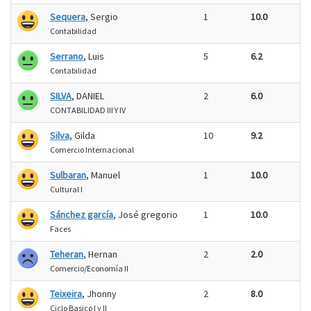
Sequera
, Sergio
1
10.0
Contabilidad
Serrano
, Luis
5
6.2
Contabilidad
SILVA
, DANIEL
2
6.0
CONTABILIDAD III Y IV
Silva
, Gilda
10
9.2
Comercio Internacional
Sulbaran
, Manuel
1
10.0
Cultural I
Sánchez garcía
, José gregorio
1
10.0
Faces
Teheran
, Hernan
2
2.0
Comercio/Economía II
Teixeira
, Jhonny
2
8.0
Ciclo Basico I y II