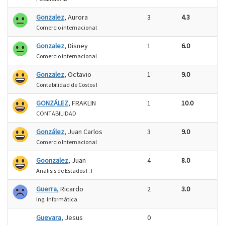
Gonzalez
, Aurora
3
4.3
Comercio internacional
Gonzalez
, Disney
1
6.0
Comercio internacional
Gonzalez
, Octavio
1
9.0
Contabilidad de Costos I
GONZÁLEZ
, FRAKLIN
1
10.0
CONTABILIDAD
González
, Juan Carlos
3
9.0
Comercio Internacional
Goonzalez
, Juan
4
8.0
Analisis de Estados F. I
Guerra
, Ricardo
2
3.0
Ing. Informática
Guevara
, Jesus
0