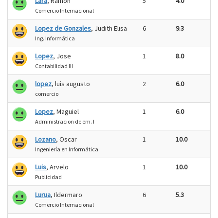
Lara
, Ramon
5
4.0
Comercio Internacional
Lopez de Gonzales
, Judith Elisa
6
9.3
Ing. Informática
Lopez
, Jose
1
8.0
Contabilidad III
lopez
, luis augusto
2
6.0
comercio
Lopez
, Maguiel
1
6.0
Administracion de em. I
Lozano
, Oscar
1
10.0
Ingeniería en Informática
Luis
, Arvelo
1
10.0
Publicidad
Lurua
, Ildermaro
6
5.3
Comercio Internacional