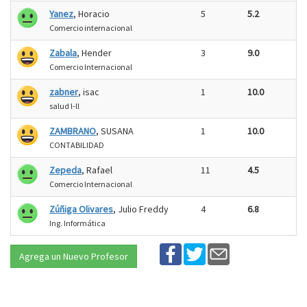
Yanez
, Horacio
5
5.2
Comercio internacional
Zabala
, Hender
3
9.0
Comercio Internacional
zabner
, isac
1
10.0
salud l-ll
ZAMBRANO
, SUSANA
1
10.0
CONTABILIDAD
Zepeda
, Rafael
11
4.5
Comercio Internacional
Zúñiga Olivares
, Julio Freddy
4
6.8
Ing. Informática
Agrega un Nuevo Profesor