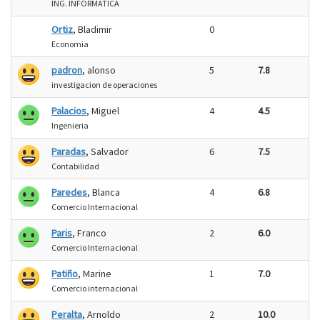
ING. INFORMATICA
Ortiz
, Bladimir
0
Economia
padron
, alonso
5
7.8
investigacion de operaciones
Palacios
, Miguel
4
4.5
Ingenieria
Paradas
, Salvador
6
7.5
Contabilidad
Paredes
, Blanca
4
6.8
Comercio Internacional
Paris
, Franco
2
6.0
Comercio Internacional
Patiño
, Marine
1
7.0
Comercio internacional
Peralta
, Arnoldo
2
10.0