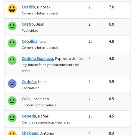
Castillo
, Dinorak
2
7.0
Comercio Internacional
Castro
, Juan
2
6.0
Publicidad
Ceballos
, Luis
15
4.8
Comercio Internacional
Cedeño Espinoza
, Expedito Jesús
4
4.0
Ing. Informática y mantenimiento de
obras
Cedeño
, Lilian
2
3.5
Contaduria
Cela
, Francisco
2
6.5
Economía/Contaduría
Cepeda
, Rafael
15
4.5
Ciencias económicas y sociales
Chalbaud
, Antonio
4
8.3