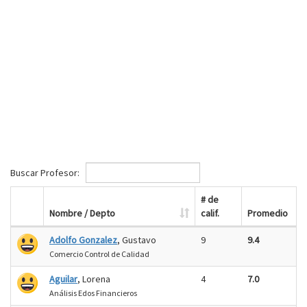
Buscar Profesor:
# de
Nombre / Depto
calif.
Promedio
Adolfo Gonzalez
, Gustavo
9
9.4
Comercio Control de Calidad
Aguilar
, Lorena
4
7.0
Análisis Edos Financieros