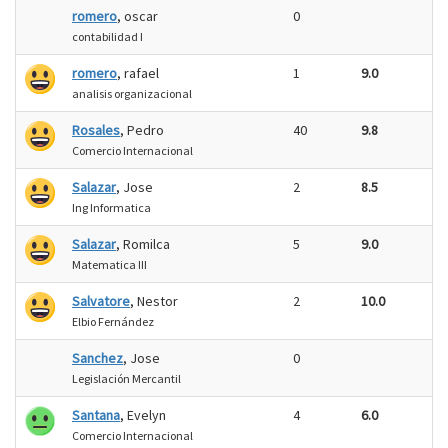
romero
, oscar
0
contabilidad I
romero
, rafael
1
9.0
analisis organizacional
Rosales
, Pedro
40
9.8
Comercio Internacional
Salazar
, Jose
2
8.5
Ing Informatica
Salazar
, Romilca
5
9.0
Matematica III
Salvatore
, Nestor
2
10.0
Elbio Fernández
Sanchez
, Jose
0
Legislación Mercantil
Santana
, Evelyn
4
6.0
Comercio Internacional