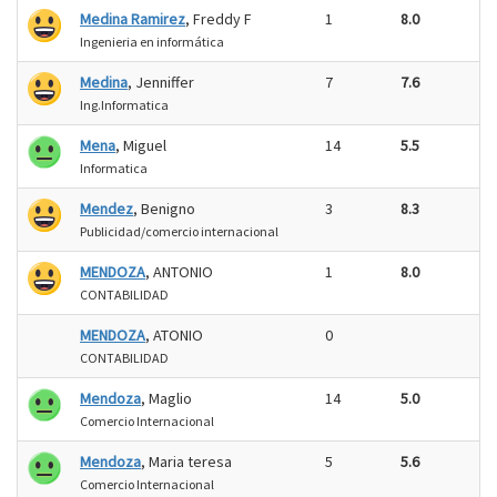
Medina Ramirez
, Freddy F
1
8.0
Ingenieria en informática
Medina
, Jenniffer
7
7.6
Ing.Informatica
Mena
, Miguel
14
5.5
Informatica
Mendez
, Benigno
3
8.3
Publicidad/comercio internacional
MENDOZA
, ANTONIO
1
8.0
CONTABILIDAD
MENDOZA
, ATONIO
0
CONTABILIDAD
Mendoza
, Maglio
14
5.0
Comercio Internacional
Mendoza
, Maria teresa
5
5.6
Comercio Internacional