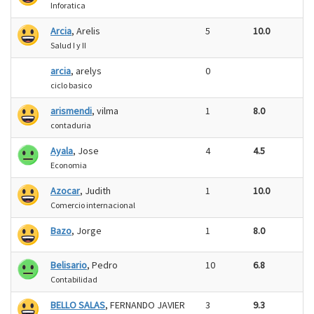
Inforatica
Arcia
, Arelis
5
10.0
Salud I y II
arcia
, arelys
0
ciclo basico
arismendi
, vilma
1
8.0
contaduria
Ayala
, Jose
4
4.5
Economia
Azocar
, Judith
1
10.0
Comercio internacional
Bazo
, Jorge
1
8.0
Belisario
, Pedro
10
6.8
Contabilidad
BELLO SALAS
, FERNANDO JAVIER
3
9.3