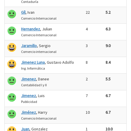
Contaduría
Gíl
, Ivan
22
5.2
Comercio Internacional
Hernandez
, Julian
4
6.3
Comercio Internacional
Jaramillo
, Sergio
3
9.0
Comercio internacional
Jimenez Luna
, Gustavo Adolfo
8
8.4
Ing. Informática
Jimenez
, Danee
2
5.5
Contabilidad I y II
Jimenez
, Luis
7
6.7
Publicidad
Jiménez
, Harry
10
6.7
Comercio Internacional
Juan
, Gonzalez
1
10.0