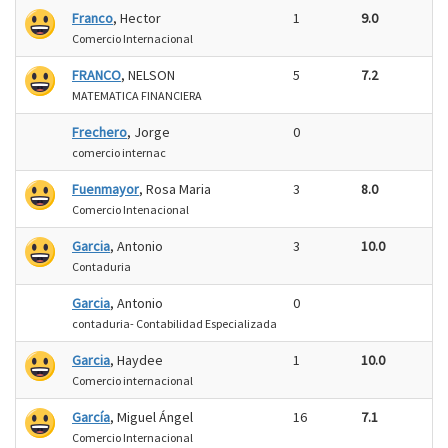
Franco
, Hector
1
9.0
Comercio Internacional
FRANCO
, NELSON
5
7.2
MATEMATICA FINANCIERA
Frechero
, Jorge
0
comercio internac
Fuenmayor
, Rosa Maria
3
8.0
Comercio Intenacional
Garcia
, Antonio
3
10.0
Contaduria
Garcia
, Antonio
0
contaduria- Contabilidad Especializada
Garcia
, Haydee
1
10.0
Comercio internacional
García
, Miguel Ángel
16
7.1
Comercio Internacional