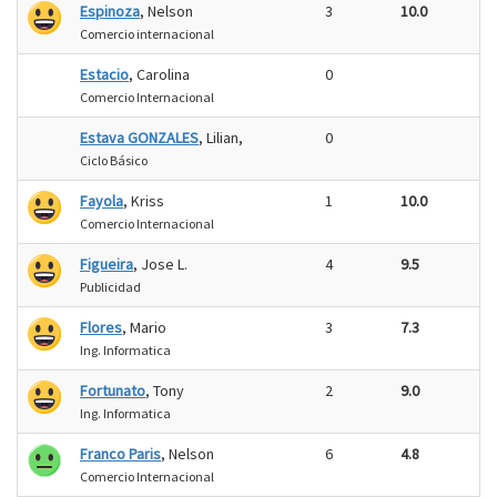
Espinoza
, Nelson
3
10.0
Comercio internacional
Estacio
, Carolina
0
Comercio Internacional
Estava GONZALES
, Lilian,
0
Ciclo Básico
Fayola
, Kriss
1
10.0
Comercio Internacional
Figueira
, Jose L.
4
9.5
Publicidad
Flores
, Mario
3
7.3
Ing. Informatica
Fortunato
, Tony
2
9.0
Ing. Informatica
Franco Paris
, Nelson
6
4.8
Comercio Internacional