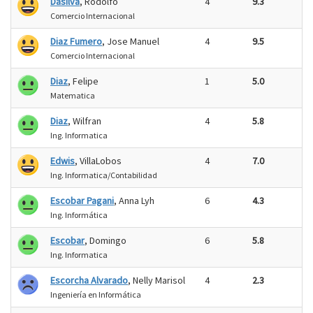
Dasilva
, Rodolfo
4
9.3
Comercio Internacional
Diaz Fumero
, Jose Manuel
4
9.5
Comercio Internacional
Diaz
, Felipe
1
5.0
Matematica
Diaz
, Wilfran
4
5.8
Ing. Informatica
Edwis
, VillaLobos
4
7.0
Ing. Informatica/Contabilidad
Escobar Pagani
, Anna Lyh
6
4.3
Ing. Informática
Escobar
, Domingo
6
5.8
Ing. Informatica
Escorcha Alvarado
, Nelly Marisol
4
2.3
Ingeniería en Informática