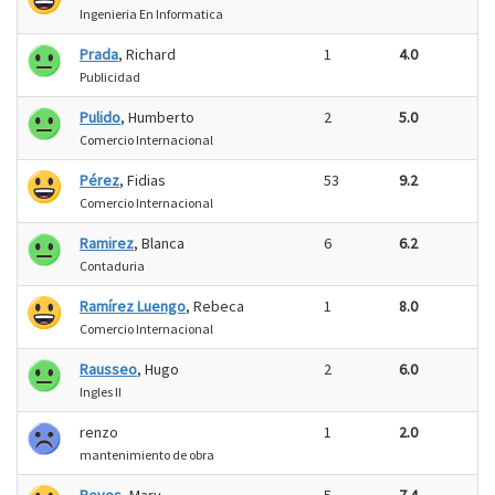
Ingenieria En Informatica
Prada
, Richard
1
4.0
Publicidad
Pulido
, Humberto
2
5.0
Comercio Internacional
Pérez
, Fidias
53
9.2
Comercio Internacional
Ramirez
, Blanca
6
6.2
Contaduria
Ramírez Luengo
, Rebeca
1
8.0
Comercio Internacional
Rausseo
, Hugo
2
6.0
Ingles II
renzo
1
2.0
mantenimiento de obra