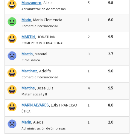
Manzanero
, Alicia
5
9.8
Administracion de empresas
Marin
, Maria Clemencia
1
6.0
Comercio internacional
MARTIN
, JONATHAN
2
9.5
COMERCIO INTERNACIONAL
Martin
, Manuel
3
2.7
Ciclo Basico
Martinez
, Adolfo
1
9.0
Comercio Internacional
Martins
, Jose Luis
4
9.5
Matematica I y II
MARÍN ALVARES
, LUÍS FRANCISO
1
8.0
ÉTICA
Marín
, Alexis
1
2.0
Administración de Empresas