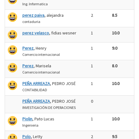
Ing. Informatica
perez paiva
, alejandra
2
8.5
contaduria
perez velasco
, fidias wesner
1
10.0
Perez
, Henry
1
9.0
Comercio internacional
Perez
, Marisela
1
8.0
Comercio internacional
PEÑA ARREAZA
, PEDRO JOSÉ
1
10.0
CONTABILIDAD
PEÑA ARREAZA
, PEDRO JOSÉ
0
INVESTIGACIÓN DE OPERACIONES
Piolin
, Pato Lucas
1
10.0
Ingenieria
Polo
, Letty
2
9.5