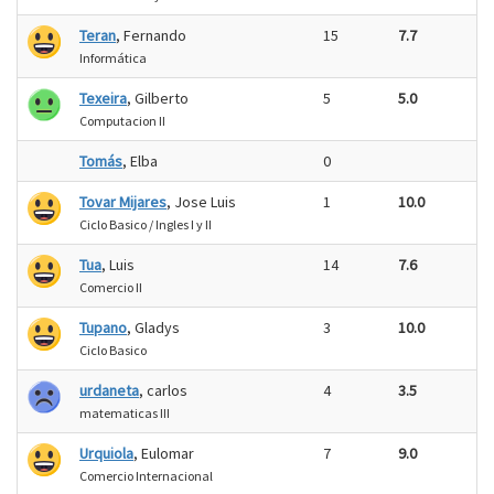
Teran
, Fernando
15
7.7
Informática
Texeira
, Gilberto
5
5.0
Computacion II
Tomás
, Elba
0
Tovar Mijares
, Jose Luis
1
10.0
Ciclo Basico / Ingles I y II
Tua
, Luis
14
7.6
Comercio II
Tupano
, Gladys
3
10.0
Ciclo Basico
urdaneta
, carlos
4
3.5
matematicas III
Urquiola
, Eulomar
7
9.0
Comercio Internacional