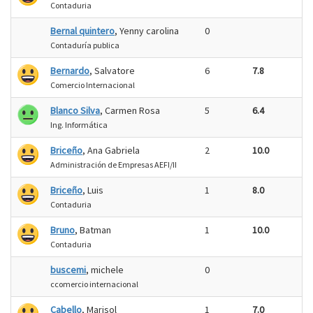
Contaduria
Bernal quintero
, Yenny carolina
0
Contaduría publica
Bernardo
, Salvatore
6
7.8
Comercio Internacional
Blanco Silva
, Carmen Rosa
5
6.4
Ing. Informática
Briceño
, Ana Gabriela
2
10.0
Administración de Empresas AEFI/II
Briceño
, Luis
1
8.0
Contaduria
Bruno
, Batman
1
10.0
Contaduria
buscemi
, michele
0
ccomercio internacional
Cabello
, Marisol
1
7.0