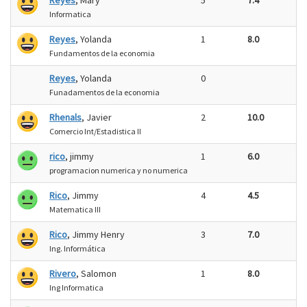
Reyes
, Mary
5
7.4
Informatica
Reyes
, Yolanda
1
8.0
Fundamentos de la economia
Reyes
, Yolanda
0
Funadamentos de la economia
Rhenals
, Javier
2
10.0
Comercio Int/Estadistica II
rico
, jimmy
1
6.0
programacion numerica y no numerica
Rico
, Jimmy
4
4.5
Matematica III
Rico
, Jimmy Henry
3
7.0
Ing. Informática
Rivero
, Salomon
1
8.0
Ing Informatica