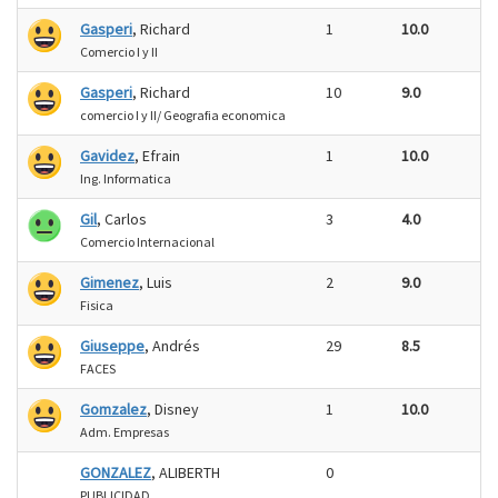
Gasperi
, Richard
1
10.0
Comercio I y II
Gasperi
, Richard
10
9.0
comercio I y II/ Geografia economica
Gavidez
, Efrain
1
10.0
Ing. Informatica
Gil
, Carlos
3
4.0
Comercio Internacional
Gimenez
, Luis
2
9.0
Fisica
Giuseppe
, Andrés
29
8.5
FACES
Gomzalez
, Disney
1
10.0
Adm. Empresas
GONZALEZ
, ALIBERTH
0
PUBLICIDAD