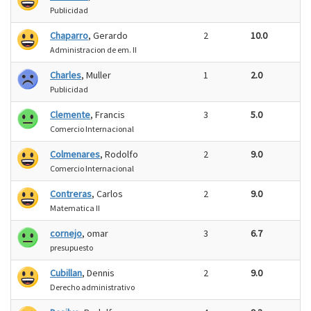
Publicidad
Chaparro
, Gerardo
2
10.0
Administracion de em. II
Charles
, Muller
1
2.0
Publicidad
Clemente
, Francis
3
5.0
Comercio Internacional
Colmenares
, Rodolfo
2
9.0
Comercio Internacional
Contreras
, Carlos
2
9.0
Matematica II
cornejo
, omar
3
6.7
presupuesto
Cubillan
, Dennis
2
9.0
Derecho administrativo